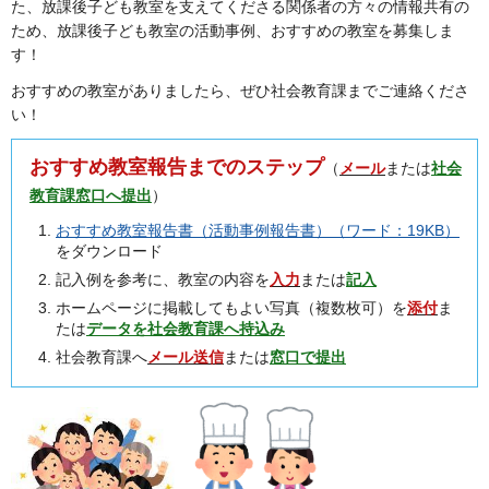
た、放課後子ども教室を支えてくださる関係者の方々の情報共有の
ため、放課後子ども教室の活動事例、おすすめの教室を募集しま
す！
おすすめの教室がありましたら、ぜひ社会教育課までご連絡くださ
い！
おすすめ教室報告までのステップ
（
メール
または
社会
教育課窓口へ提出
）
おすすめ教室報告書（活動事例報告書）（ワード：19KB）
をダウンロード
記入例を参考に、教室の内容を
入力
または
記入
ホームページに掲載してもよい写真（複数枚可）を
添付
ま
たは
データを社会教育課へ持込み
社会教育課へ
メール送信
または
窓口で提出