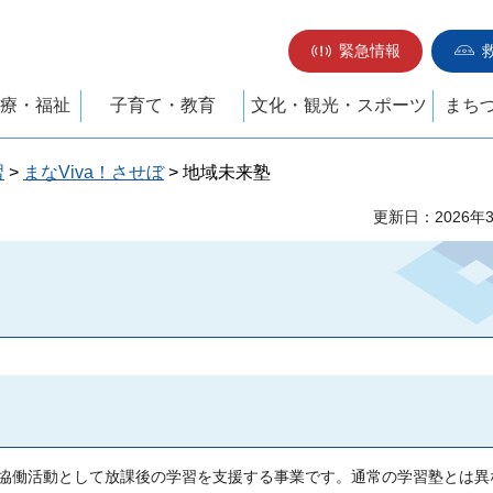
緊急情報
療・福祉
子育て・教育
文化・観光・スポーツ
まち
習
>
まなViva！させぼ
> 地域未来塾
更新日：2026年
協働活動として放課後の学習を支援する事業です。通常の学習塾とは異