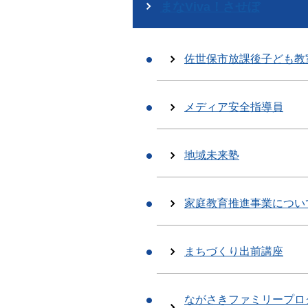
まなViva！させぼ
佐世保市放課後子ども教
メディア安全指導員
地域未来塾
家庭教育推進事業につい
まちづくり出前講座
ながさきファミリープロ