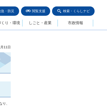
救急・防災
閲覧支援
検索・くらしナビ
づくり・環境
しごと・産業
市政情報
3月11日
なり、