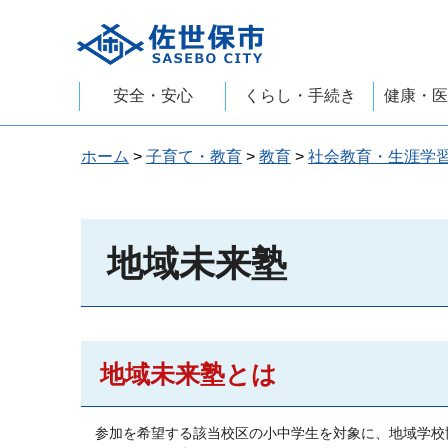
佐世保市
安全・安心
くらし・手続き
健康・医
ホーム
>
子育て・教育
>
教育
>
社会教育・生涯学
地域未来塾
地域未来塾とは
参加を希望する該当校区の小中学生を対象に、地域学校