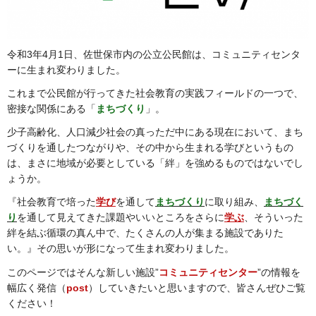
令和3年4月1日、佐世保市内の公立公民館は、コミュニティセンタ
ーに生まれ変わりました。
これまで公民館が行ってきた社会教育の実践フィールドの一つで、
密接な関係にある「
まち
づくり
」。
少子高齢化、人口減少社会の真っただ中にある現在において、まち
づくりを通したつながりや、その中から生まれる学びというもの
は、まさに地域が必要としている「絆」を強めるものではないでし
ょうか。
『社会教育で培った
学び
を通して
まちづくり
に取り組み、
まちづく
り
を通して見えてきた課題やいいところをさらに
学ぶ
、そういった
絆を結ぶ循環の真ん中で、たくさんの人が集まる施設でありた
い。』その思いが形になって生まれ変わりました。
このページではそんな新しい施設”
コミュニティセンター
”の情報を
幅広く発信（
post
）していきたいと思いますので、皆さんぜひご覧
ください！