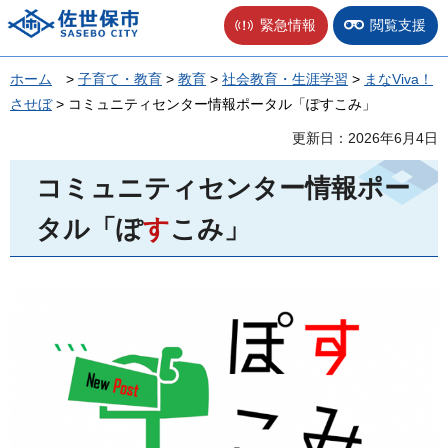
佐世保市
緊急情報
閲覧支援
ホーム
>
子育て・教育
>
教育
>
社会教育・生涯学習
>
まなViva！
させぼ
> コミュニティセンター情報ポータル「ぽすこみ」
更新日：2026年6月4日
コミュニティセンター情報ポー
タル「ぽ
す
こみ」