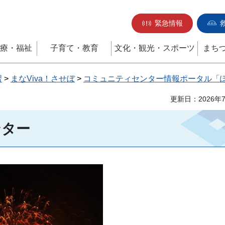
緊急情報
療・福祉
子育て・教育
文化・観光・スポーツ
まち
習
>
まなViva！させぼ
>
コミュニティセンター情報ポータル「
更新日：2026年
ンター