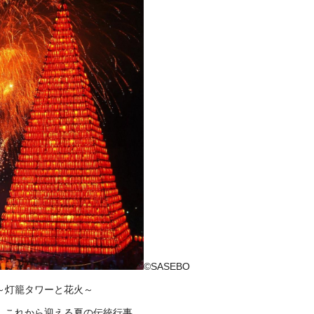
©SASEBO
～灯籠タワーと花火～
、これから迎える夏の伝統行事