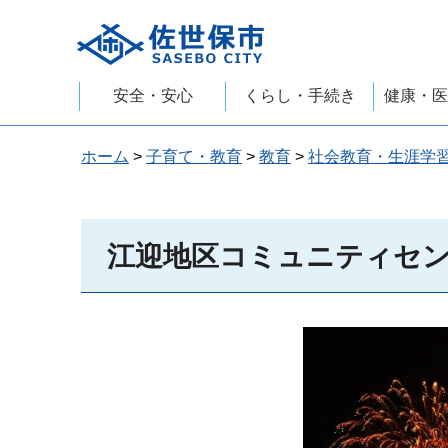
佐世保市
安全・安心
くらし・手続き
健康・医
ホーム
>
子育て・教育
>
教育
>
社会教育・生涯学
江迎地区コミュニティセ