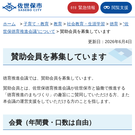
佐世保市
緊急情報
閲覧支援
ホーム
>
子育て・教育
>
教育
>
社会教育・生涯学習
>
徳育
>
”佐
世保徳育推進会議”について
> 賛助会員を募集しています
更新日：2026年6月4日
賛助会員を募集しています
徳育推進会議では、賛助会員を募集しています。
賛助会員とは、佐世保徳育推進会議が佐世保市と協働で推進する
「徳育推進のまちづくり」の趣旨にご賛同していただける方、また
本会議の運営支援をしていただける方のことを指します。
会費（年間費・口数は自由）