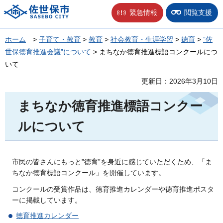
佐世保市
緊急情報
閲覧支援
ホーム
>
子育て・教育
>
教育
>
社会教育・生涯学習
>
徳育
>
”佐
世保徳育推進会議”について
> まちなか徳育推進標語コンクールにつ
いて
更新日：2026年3月10日
まちなか徳育推進標語コンクー
ルについて
市民の皆さんにもっと”徳育”を身近に感じていただくため、「ま
ちなか徳育標語コンクール」を開催しています。
コンクールの受賞作品は、徳育推進カレンダーや徳育推進ポスタ
ーに掲載しています。
徳育推進カレンダー