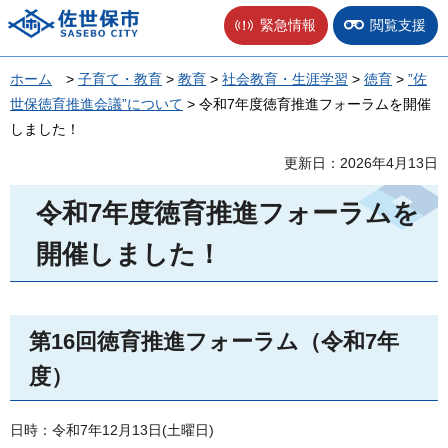
佐世保市
緊急情報
閲覧支援
ホーム
>
子育て・教育
>
教育
>
社会教育・生涯学習
>
徳育
>
”佐
世保徳育推進会議”について
> 令和7年度徳育推進フォーラムを開催
しました！
更新日：2026年4月13日
令和7年度徳育推進フォーラムを
開催しました！
第16回徳育推進フォーラム（令和7年
度）
日時：令和7年12月13日(土曜日)