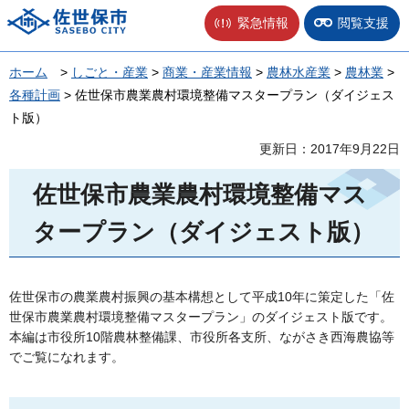
佐世保市
緊急情報
閲覧支援
ホーム
>
しごと・産業
>
商業・産業情報
>
農林水産業
>
農林業
>
各種計画
> 佐世保市農業農村環境整備マスタープラン（ダイジェス
ト版）
更新日：2017年9月22日
佐世保市農業農村環境整備マス
タープラン（ダイジェスト版）
佐世保市の農業農村振興の基本構想として平成10年に策定した「佐
世保市農業農村環境整備マスタープラン」のダイジェスト版です。
本編は市役所10階農林整備課、市役所各支所、ながさき西海農協等
でご覧になれます。