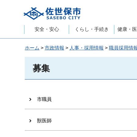
佐世保市
安全・安心
くらし・手続き
健康・医
ホーム
>
市政情報
>
人事・採用情報
>
職員採用情
募集
市職員
獣医師