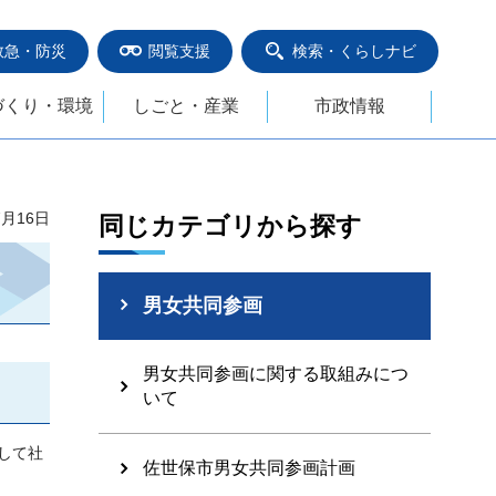
救急・防災
閲覧支援
検索・くらしナビ
づくり・環境
しごと・産業
市政情報
7月16日
同じカテゴリから探す
男女共同参画
男女共同参画に関する取組みにつ
いて
して社
佐世保市男女共同参画計画