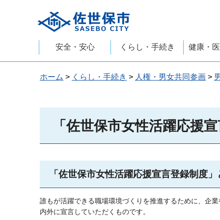
佐世保市
安全・安心
くらし・手続き
健康・医
ホーム
>
くらし・手続き
>
人権・男女共同参画
>
「佐世保市女性活躍応援宣
「佐世保市女性活躍応援宣言登録制度」
誰もが活躍できる職場環境づくりを推進するために、企業
内外に宣言していただくものです。