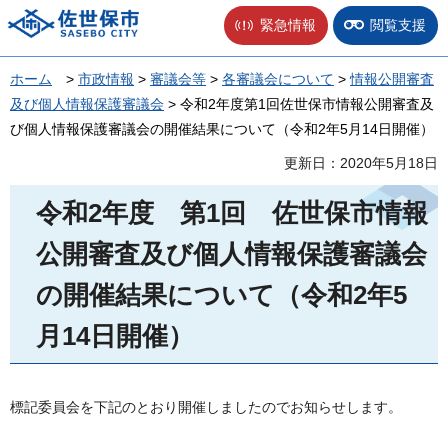
佐世保市
緊急情報
閲覧支援
ホーム
>
市政情報
>
審議会等
>
各審議会について
>
情報公開審査
及び個人情報保護審議会
> 令和2年度第1回佐世保市情報公開審査及
び個人情報保護審議会の開催結果について（令和2年5月14日開催）
更新日：2020年5月18日
令和2年度
第
1回
佐
世保市情報
公開審査及び個人情報保護審議会
の開催結果について（令和2年5
月14日開催）
標記委員会を下記のとおり開催しましたのでお知らせします。