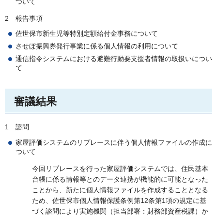
ついて
2
報
告事項
佐世保市新生児等特別定額給付金事務について
させぼ振興券発行事業に係る個人情報の利用について
通信指令システムにおける避難行動要支援者情報の取扱いについ
て
審議結果
1
諮
問
家屋評価システムのリプレースに伴う個人情報ファイルの作成に
ついて
今回リプレースを行った家屋評価システムでは、住民基本
台帳に係る情報等とのデータ連携が機能的に可能となった
ことから、新たに個人情報ファイルを作成することとなる
ため、佐世保市個人情報保護条例第12条第1項の規定に基
づく諮問により実施機関（担当部署：財務部資産税課）か