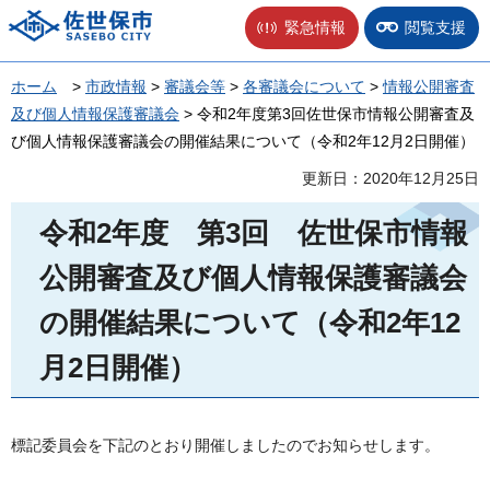
佐世保市
緊急情報
閲覧支援
ホーム
>
市政情報
>
審議会等
>
各審議会について
>
情報公開審査
及び個人情報保護審議会
> 令和2年度第3回佐世保市情報公開審査及
び個人情報保護審議会の開催結果について（令和2年12月2日開催）
更新日：2020年12月25日
令和2年度
第3
回
佐
世保市情報
公開審査及び個人情報保護審議会
の開催結果について（令和2年12
月2日開催）
標記委員会を下記のとおり開催しましたのでお知らせします。