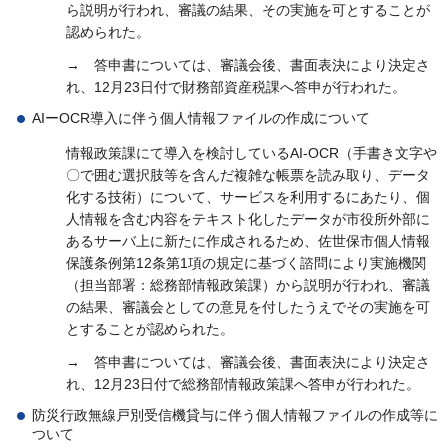
ら説明が行われ、審議の結果、その実施を可とすることが
認められた。
→
答
申書については、審議会後、書面表決により決定さ
れ、12月23日付で財務部資産税課へ答申が行われた。
AIーOCR導入に伴う個人情報ファイルの作成について
情報政策課にて導入を検討しているAI-OCR（手書き文字や
〇で囲む選択肢等を含んだ複雑な帳票を読み取り、データ
化する技術）について、サービスを利用するにあたり、個
人情報を含む内容をテキスト化したデータが市役所外部に
あるサーバ上に新たに作成されるため、佐世保市個人情報
保護条例第12条第1項の規定に基づく諮問により実施機関
（担当部署：総務部情報政策課）から説明が行われ、審議
の結果、審議会としての意見を付したうえでその実施を可
とすることが認められた。
→
答
申書については、審議会後、書面表決により決定さ
れ、12月23日付で総務部情報政策課へ答申が行われた。
防災行政無線戸別受信機貸与に伴う個人情報ファイルの作成等に
ついて