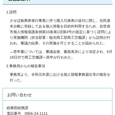
1.諮問
させぼ振興券発行事業に伴う購入引換券の送付に関し、住民基
本台帳に登録してある個人情報を目的外利用するため、佐世保
市個人情報保護条例第10条第1項第4号の規定に基づく諮問によ
り実施機関（担当部署：観光商工部商工労働課）から説明が行
われ、審議の結果、その実施を可とすることが認められた。
→答申書については、審議会後、書面表決により決定され、6月
18日付で商工労働課へ答申が行われた。
2.事務局からの報告事項
事務局より、令和元年度における個人情報事務届出等の報告を
行った。
お問い合わせ
総務部総務課
電話番号 0956-24-1111