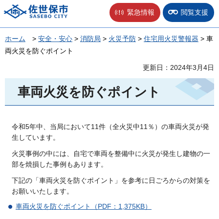
佐世保市
緊急情報
閲覧支援
ホーム
>
安全・安心
>
消防局
>
火災予防
>
住宅用火災警報器
> 車
両火災を防ぐポイント
更新日：2024年3月4日
車両火災を防ぐポイント
令和5年中、当局において11件（全火災中11％）の車両火災が発
生しています。
火災事例の中には、自宅で車両を整備中に火災が発生し建物の一
部を焼損した事例もあります。
下記の「車両火災を防ぐポイント」を参考に日ごろからの対策を
お願いいたします。
車両火災を防ぐポイント（PDF：1,375KB）