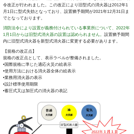
令改正が行われました。この改正により旧型式の消火器は2012年1
月1日に型式失効となっており、設置猶予期間が2021年12月31日ま
でとなっております。
消防法令により設置が義務付けられている事業所について、2022年
1月1日からは旧型式消火器の設置は認められません。
設置猶予期間
内に旧型式消火器を新型式消火器に変更する必要があります。
【規格の改正点】
規格の改正点として、表示ラベルが整備されました。
•国際規格に準じた適応火災の絵表示
•使用方法における消火器全体の絵表示
•業務用消火器の表示
•設計標準使用期限
•蓄圧式又は加圧式の消火器の表記