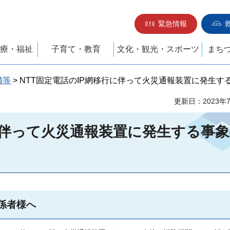
緊急情報
療・福祉
子育て・教育
文化・観光・スポーツ
まち
備等
> NTT固定電話のIP網移行に伴って火災通報装置に発生
更新日：2023年
行に伴って火災通報装置に発生する事
係者様へ