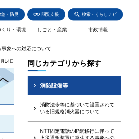
救急・防災
閲覧支援
検索・くらしナビ
づくり・環境
しごと・産業
市政情報
する事象への対応について
7月14日
同じカテゴリから探す
象へ
消防設備等
消防法令等に基づいて設置されて
いる旧規格消火器について
NTT固定電話のIP網移行に伴って
火災通報装置に発生する事象への