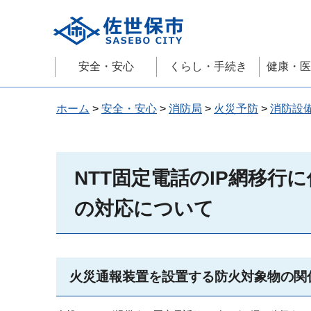
佐世保市
安全・安心
くらし・手続き
健康・医
ホーム
>
安全・安心
>
消防局
>
火災予防
>
消防設
NTT固定電話のIP網移
の対応について
火災通報装置を設置する防火対象物の関