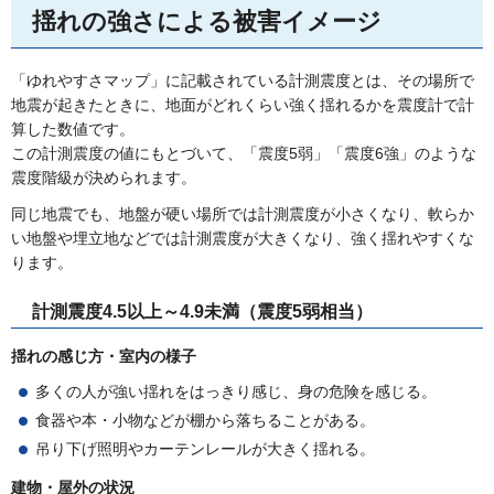
揺れの強さによる被害イメージ
「ゆれやすさマップ」に記載されている計測震度とは、その場所で
地震が起きたときに、地面がどれくらい強く揺れるかを震度計で計
算した数値です。
この計測震度の値にもとづいて、「震度5弱」「震度6強」のような
震度階級が決められます。
同じ地震でも、地盤が硬い場所では計測震度が小さくなり、軟らか
い地盤や埋立地などでは計測震度が大きくなり、強く揺れやすくな
ります。
計測震度4.5以上～4.9未満（震度5弱相当）
揺れの感じ方・室内の様子
多くの人が強い揺れをはっきり感じ、身の危険を感じる。
食器や本・小物などが棚から落ちることがある。
吊り下げ照明やカーテンレールが大きく揺れる。
建物・屋外の状況