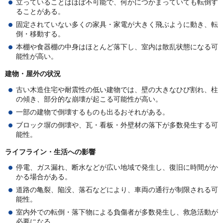
立っていることはほぼ不可能で、何かにつかまっていても転倒す
ることがある。
固定されていない多くの家具・家電が大きく飛ぶように動き、転
倒・移動する。
本棚や食器棚の中身はほとんど落下し、室内は散乱状態になる可
能性が高い。
建物・屋外の状況
古い木造住宅や耐震性の低い建物では、壁の大きなひび割れ、柱
の傾き、部分的な崩壊が起こる可能性が高い。
一部の建物で倒壊するものも出るおそれがある。
ブロック塀の倒壊や、瓦・看板・外壁材の落下が多数発生する可
能性。
ライフライン・生活への影響
停電、ガス漏れ、断水などが広い地域で発生し、復旧に時間がか
かる場合がある。
道路の亀裂、陥没、落石などにより、車両の通行が制限される可
能性。
室内外での転倒・落下物による負傷者が多数発生し、救急活動が
必要になる。