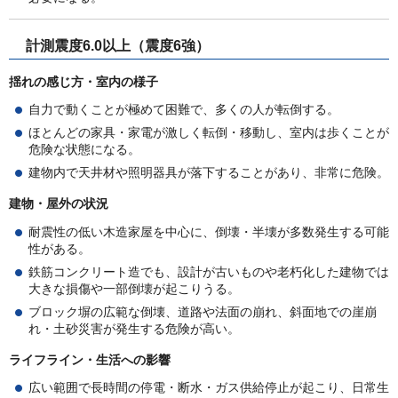
計測震度6.0以上（震度6強）
揺れの感じ方・室内の様子
自力で動くことが極めて困難で、多くの人が転倒する。
ほとんどの家具・家電が激しく転倒・移動し、室内は歩くことが
危険な状態になる。
建物内で天井材や照明器具が落下することがあり、非常に危険。
建物・屋外の状況
耐震性の低い木造家屋を中心に、倒壊・半壊が多数発生する可能
性がある。
鉄筋コンクリート造でも、設計が古いものや老朽化した建物では
大きな損傷や一部倒壊が起こりうる。
ブロック塀の広範な倒壊、道路や法面の崩れ、斜面地での崖崩
れ・土砂災害が発生する危険が高い。
ライフライン・生活への影響
広い範囲で長時間の停電・断水・ガス供給停止が起こり、日常生