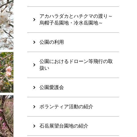
アカハラダカとハチクマの渡り～
烏帽子岳園地・冷水岳園地～
公園の利用
公園におけるドローン等飛行の取
扱い
公園愛護会
ボランティア活動の紹介
石岳展望台園地の紹介