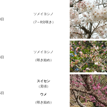
ソメイヨシノ
8日
（7～8分咲き）
ソメイヨシノ
4日
（咲き始め）
スイセン
（見頃）
5日
ウメ
（咲き始め）