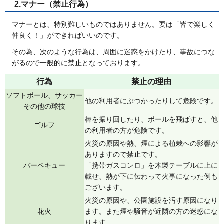
2.マナー（禁止行為）
マナーとは、特別難しいものではありません。要は「皆で楽しく
仲良く！」ができればいいのです。
その為、次のような行為は、周囲に迷惑をかけたり、事故につな
がるので一般的に禁止となっております。
行為
禁止の理由
ソフトボール、サッカー
他の利用者にぶつかったりして危険です。
その他の球技
棒を振り回したり、ボールを飛ばすと、他
ゴルフ
の利用者の方が危険です。
火災の原因や熱、煙による植栽への影響が
ありますので禁止です。
バーベキュー
「携帯ガスコンロ」を木製テーブルに上に
載せ、熱が下に伝わって火事になった例も
ございます。
火災の原因や、公園施設を汚す原因になり
花火
ます。また煙や騒音が近隣の方の迷惑にな
ります。