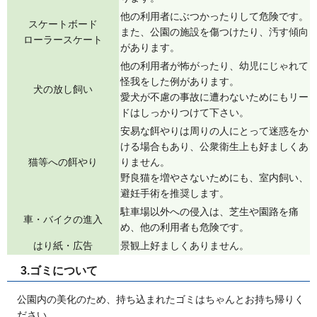
他の利用者にぶつかったりして危険です。
スケートボード
また、公園の施設を傷つけたり、汚す傾向
ローラースケート
があります。
他の利用者が怖がったり、幼児にじゃれて
怪我をした例があります。
犬の放し飼い
愛犬が不慮の事故に遭わないためにもリー
ドはしっかりつけて下さい。
安易な餌やりは周りの人にとって迷惑をか
ける場合もあり、公衆衛生上も好ましくあ
猫等への餌やり
りません。
野良猫を増やさないためにも、室内飼い、
避妊手術を推奨します。
駐車場以外への侵入は、芝生や園路を痛
車・バイクの進入
め、他の利用者も危険です。
はり紙・広告
景観上好ましくありません。
3.ゴミについて
公園内の美化のため、持ち込まれたゴミはちゃんとお持ち帰りく
ださい。