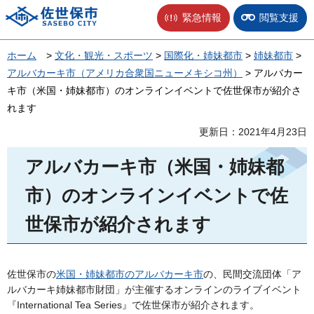
佐世保市
緊急情報
閲覧支援
ホーム
>
文化・観光・スポーツ
>
国際化・姉妹都市
>
姉妹都市
>
アルバカーキ市（アメリカ合衆国ニューメキシコ州）
> アルバカー
キ市（米国・姉妹都市）のオンラインイベントで佐世保市が紹介さ
れます
更新日：2021年4月23日
アルバカーキ市（米国・姉妹都
市）のオンラインイベントで佐
世保市が紹介されます
佐世保市の
米国・姉妹都市のアルバカーキ市
の、民間交流団体「ア
ルバカーキ姉妹都市財団」が主催するオンラインのライブイベント
『International Tea Series』で佐世保市が紹介されます。