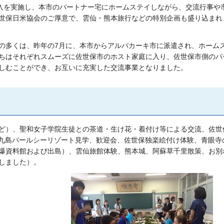
受入を実施し、本市のパートナー宅にホームステイしながら、交流行事や
世保日米協会のご厚意で、雲仙・熊本旅行などの特別企画も盛り込まれ
の多くは、昨年の7月に、本市からアルバカーキ市に派遣され、ホーム
ちはそれぞれスムーズに佐世保市のホスト家庭に入り、佐世保市側のパ
しむことができ、お互いに充実した交流事業となりました。
ど）、聖和女子学院生徒との茶道・生け花・着付け等による交流、佐世
十九島パールシーリゾート見学、歓迎会、佐世保独楽絵付け体験、青眼寺
爆資料館および出島）、雲仙旅館体験、熊本城、阿蘇草千里散策、お別
しました）。