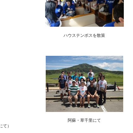
ハウステンボスを散策
阿蘇・草千里にて
にて）