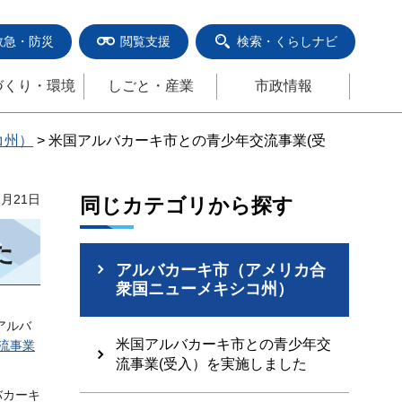
救急・防災
閲覧支援
検索・くらしナビ
づくり・環境
しごと・産業
市政情報
コ州）
> 米国アルバカーキ市との青少年交流事業(受
1月21日
同じカテゴリから探す
た
アルバカーキ市（アメリカ合
衆国ニューメキシコ州）
アルバ
米国アルバカーキ市との青少年交
流事業
流事業(受入）を実施しました
バカーキ