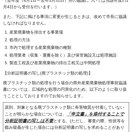
（翌年度（4月1日～翌年3月31日）分の協議については当該年度の1
月4日から受付を行います。）
また、下記に掲げる事項に変更が生じるときは、改めて市長に協議
しなければなりません。
産業廃棄物を排出する事業場
処理の方法
市内で処理する産業廃棄物の種類
処理業者（収集・運搬を除く）及び保管施設又は処理施設
製造工程及び産業廃棄物の排出工程又は中間処理
【分析証明書の写し(廃プラスチック類の処理)】
廃プラスチック類の処理を行う場合の県外産業廃棄物処理事前協議
書については、広域的な処理の円滑化のため、以下のように取り扱
うこととしておりますのでお知らせします。
原則、対象となる廃プラスチック類に有害物質が付着していない
「申立書」を添付することで
ことが明らかな場合については、
分析証明書の写しは不要
とする。(ただし、審査の際、性状等を
鑑み疑義が生じた場合には分析証明書の写しを求めることがあり