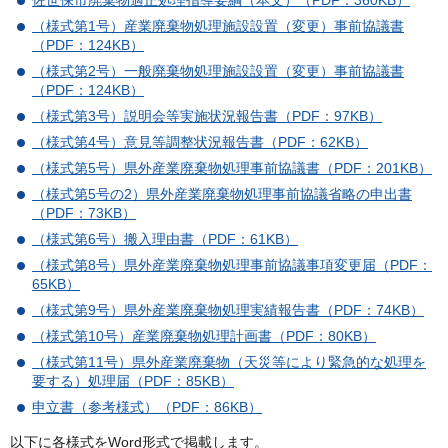
佐世保市廃棄物適正処理指導要綱（本文）（PDF：360KB）
（様式第1号）産業廃棄物処理施設設置（変更）事前協議書
（PDF：124KB）
（様式第2号）一般廃棄物処理施設設置（変更）事前協議書
（PDF：124KB）
（様式第3号）説明会等実施状況報告書（PDF：97KB）
（様式第4号）意見等調整状況報告書（PDF：62KB）
（様式第5号）県外産業廃棄物処理事前協議書（PDF：201KB）
（様式第5号の2）県外産業廃棄物処理事前協議省略の申出書
（PDF：73KB）
（様式第6号）搬入理由書（PDF：61KB）
（様式第8号）県外産業廃棄物処理事前協議事項変更届（PDF：
65KB）
（様式第9号）県外産業廃棄物処理実績報告書（PDF：74KB）
（様式第10号）産業廃棄物処理計画書（PDF：80KB）
（様式第11号）県外産業廃棄物（天災等により緊急的な処理を
要する）処理届（PDF：85KB）
申立書（参考様式）
（PDF：86KB）
以下に各様式をWord形式で掲載します。