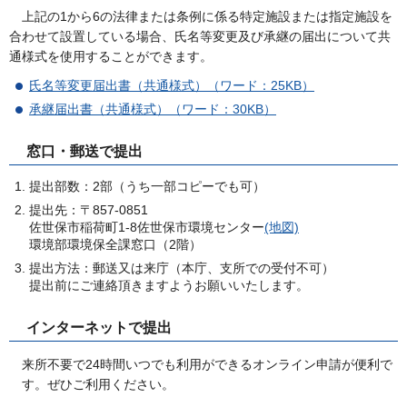
上記
の1から6の法律または条例に係る特定施設または指定施設を
合わせて設置している場合、氏名等変更及び承継の届出について共
通様式を使用することができます。
氏名等変更届出書（共通様式）（ワード：25KB）
承継届出書（共通様式）（ワード：30KB）
窓口・郵送で提出
提出部数：2部（うち一部コピーでも可）
提出先：〒857-0851
佐世保市稲荷町1-8佐世保市環境センター
(地図)
環境部環境保全課窓口（2階）
提出方法：郵送又は来庁（本庁、支所での受付不可）
提出前にご連絡頂きますようお願いいたします。
インターネットで提出
来所不要で24時間いつでも利用ができるオンライン申請が便利で
す。ぜひご利用ください。