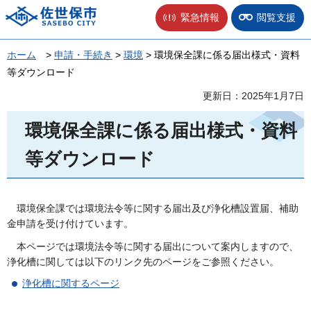
佐世保市
緊急情報
閲覧支援
ホーム
>
申請・手続き
>
環境
> 環境保全課に係る届出様式・資料
等ダウンロード
更新日：2025年1月7日
環境保全課に係る届出様式・資料
等ダウンロード
環境保全
課では環境法令等に関する届出及び浄化槽設置届、補助
金申請を受け付けています。
本ページ
では環境法令等に関する届出について案内しますので、
浄化槽に関しては以下のリンク先のページをご参照ください。
浄化槽
に関するページ