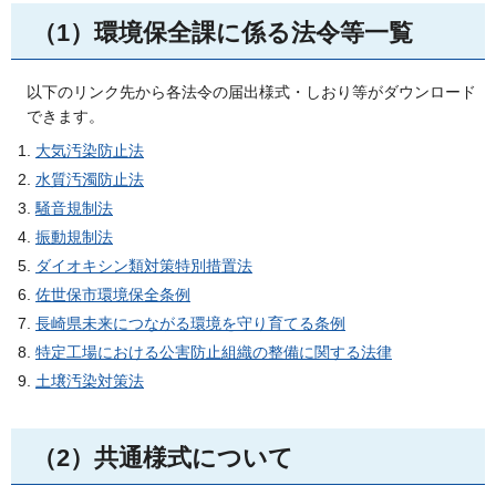
（1）環境保全課に係る法令等一覧
以下のリンク先から各法令の届出様式・しおり等がダウンロード
できます。
大気汚染防止法
水質汚濁防止法
騒音規制法
振動規制法
ダイオキシン類対策特別措置法
佐世保市環境保全条例
長崎県未来につながる環境を守り育てる条例
特定工場における公害防止組織の整備に関する法律
土壌汚染対策法
（2）共通様式について