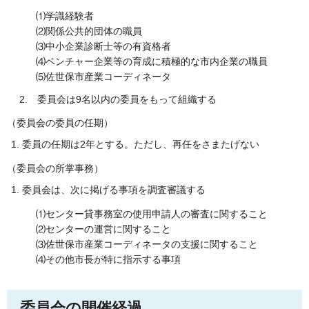
⑴学識経験者
⑵関係公共的団体の職員
⑶中小企業診断士等の有資格者
⑷ベンチャー企業等の育成に積極的な市内企業の職員
⑸佐世保市産業コーディネータ
2. 委員会は9名以内の委員をもって組織する
（委員会の委員の任期）
委員の任期は2年とする。ただし、再任をさまたげない
（委員会の所掌事務）
委員会は、次に掲げる事項を調査審議する
⑴センター貸事務室の使用申請人の審査に関すること
⑵センターの運営に関すること
⑶佐世保市産業コーディネータの支援に関すること
⑷その他市長が特に指示する事項
委員会の開催経過