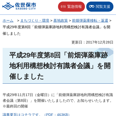
佐世保市
緊急情報
閲覧支援
ホーム
>
まちづくり・環境
>
基地政策
>
前畑弾薬庫移転・返還
>
平成29年度第8回「前畑弾薬庫跡地利用構想検討有識者会議」を開
催しました
更新日：2017年12月28日
平成29年度第8回「前畑弾薬庫跡
地利用構想検討有識者会議」を開
催しました
平成29年11月17日（金曜日）に「前畑弾薬庫跡地利用構想検討有識
者会議（第8回）」を開催いたしましたので、お知らせいたします。
※最終回の開催
議事要旨はコチラです。（PDF：463KB）