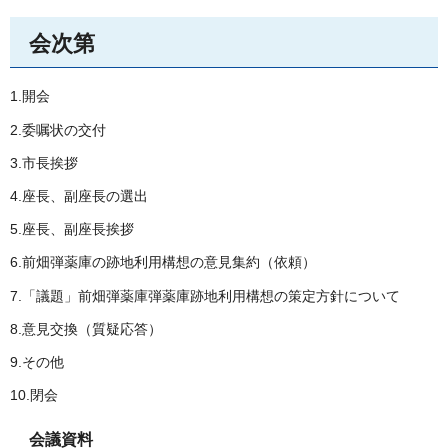
会次第
1.開会
2.委嘱状の交付
3.市長挨拶
4.座長、副座長の選出
5.座長、副座長挨拶
6.前畑弾薬庫の跡地利用構想の意見集約（依頼）
7.「議題」前畑弾薬庫弾薬庫跡地利用構想の策定方針について
8.意見交換（質疑応答）
9.その他
10.閉会
会議資料