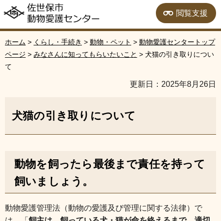
佐世保市動物愛護セン
閲覧支援
ター
ホーム
>
くらし・手続き
>
動物・ペット
>
動物愛護センタートップ
ページ
>
みなさんに知ってもらいたいこと
> 犬猫の引き取りについ
て
更新日：2025年8月26日
犬猫の引き取りについて
動物を飼ったら最後まで責任を持って
飼いましょう。
動物愛護管理法（動物の愛護及び管理に関する法律）で
は、「
飼主は、飼っている犬・猫が命を終えるまで、適切