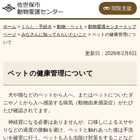
佐世保市動物愛護セン
閲覧支援
ター
ホーム
>
くらし・手続き
>
動物・ペット
>
動物愛護センタートップ
ページ
>
みなさんに知ってもらいたいこと
> ペットの健康管理につ
いて
更新日：2026年2月6日
ペットの健康管理について
犬や猫などのペットから人へ、またはペットについたダ
ニやノミから人へ感染する病気（動物由来感染症）がたび
たび確認されてます。
神経質になる必要はありませんが、口移しによるエサや
りなどの過度の接触を避け、ペットと触れあった後は手洗
いを確実に行う、ペットも人も虫除け対策をすることなど