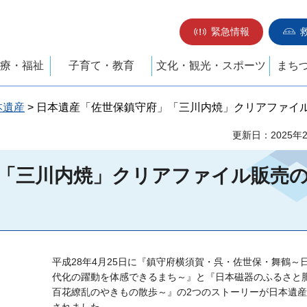
緊急情報
療・福祉
子育て・教育
文化・観光・スポーツ
まち
本遺産
> 日本遺産「佐世保鎮守府」「三川内焼」クリアファイ
更新日：2025年
「三川内焼」クリアファイル販売
平成28年4月25日に『鎮守府横須賀・呉・佐世保・舞鶴～
代化の躍動を体感できるまち～』と『日本磁器のふるさと
百花繚乱のやきもの散歩～』の2つのストーリーが日本遺