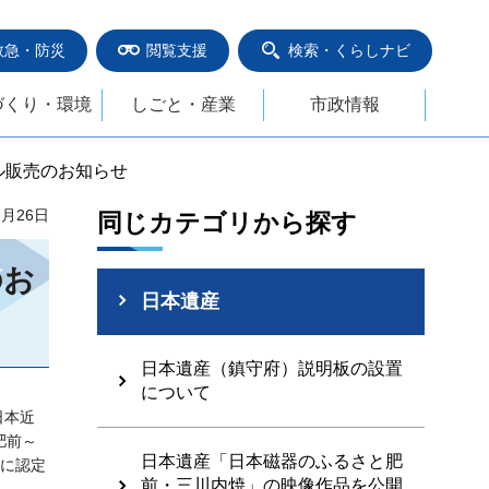
救急・防災
閲覧支援
検索・くらしナビ
づくり・環境
しごと・産業
市政情報
ル販売のお知らせ
2月26日
同じカテゴリから探す
のお
日本遺産
日本遺産（鎮守府）説明板の設置
について
日本近
肥前～
日本遺産「日本磁器のふるさと肥
産に認定
前・三川内焼」の映像作品を公開