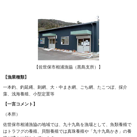
【佐世保市相浦漁協（黒島支所）】
【漁業種類】
一本釣、釣延縄、刺網、大・中まき網、ごち網、たこつぼ、採介
藻、浅海養殖、小型定置等
【一言コメント】
（本所）
佐世保市相浦漁協の地域では、九十九島を漁場として、魚類養殖で
はトラフグの養殖、貝類養殖では真珠養殖や「九十九島かき」の養