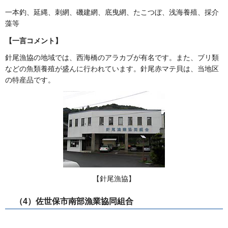
一本釣、延縄、刺網、磯建網、底曳網、たこつぼ、浅海養殖、採介
藻等
【一言コメント】
針尾漁協の地域では、西海橋のアラカブが有名です。また、ブリ類
などの魚類養殖が盛んに行われています。針尾赤マテ貝は、当地区
の特産品です。
【針尾漁協】
（4）佐世保市南部漁業協同組合