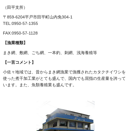
（田平支所）
〒859-6204平戸市田平町山内免304-1
TEL:0950-57-1355
FAX:0950-57-1128
【漁業種類】
まき網、敷網、ごち網、一本釣、刺網、浅海養殖等
【一言コメント】
小佐々地域では、昔からまき網漁業で漁獲されたカタクチイワシを
使った煮干加工業がとても盛んで、国内でも屈指の生産量を誇って
います。また、魚類養殖業も盛んです。