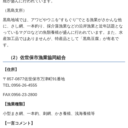
殖が盛んに行われています。
（黒島支所）
黒島地域では、アワビやウニを“すもぐり”でとる漁業がさかんな他
に、さし網、一本釣り、採介藻漁業などの沿岸漁業と近年話題とな
っているマグロなどの魚類養殖が盛んに行われています。また、水
産加工品ではありませんが、特産品として「黒島豆腐」が有名で
す。
（2）佐世保市漁業協同組合
【住所】
〒857-0877佐世保市万津町91番地
TEL:0956-26-4555
FAX:0956-23-2800
【漁業種類】
小型まき網、一本釣、刺網、かき養殖、浅海養殖等
【一言コメント】