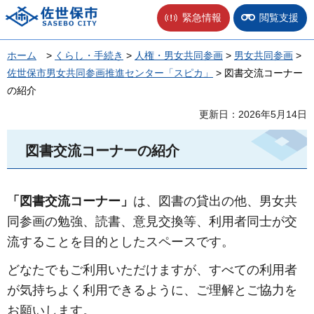
佐世保市
緊急情報
閲覧支援
ホーム
>
くらし・手続き
>
人権・男女共同参画
>
男女共同参画
>
佐世保市男女共同参画推進センター「スピカ」
> 図書交流コーナー
の紹介
更新日：2026年5月14日
図書交流コーナーの紹介
「図書交流コーナー」
は、図書の貸出の他、男女共
同参画の勉強、読書、意見交換等、利用者同士が交
流することを目的としたスペースです。
どなたでもご利用いただけますが、すべての利用者
が気持ちよく利用できるように、ご理解とご協力を
お願いします。