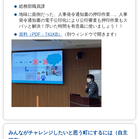
総務部職員課
地味に面倒だった、人事発令通知書の押印作業…。人事
発令通知書の電子公印化により公印審査も押印作業もス
パッと解決！浮いた時間を有意義に使いましょう！！
資料（PDF：741KB）
（別ウィンドウで開きます）
みんながチャレンジしたいと思う町にするには（自主