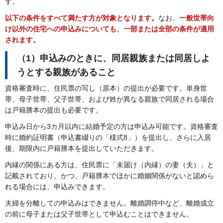
す。
以下の条件をすべて満たす方が対象となります。
なお、
一般世帯向
け以外の住宅への申込みについても、一部または全部の条件が適用
されます。
（1）申込みのときに、同居親族または同居しよ
うとする親族があること
資格審査時に、住民票の写し（原本）の提出が必要です。単身世
帯、母子世帯、父子世帯、および姓が異なる親族で同居される場合
は戸籍謄本の提出も必要です。
申込み日から3カ月以内に結婚予定の方は申込み可能です。資格審査
時に婚約証明書（申込書綴りの「様式8」）を提出し、さらに入居
後、期限内に戸籍謄本を提出していただきます。
内縁の関係にある方は、住民票に「未届け（内縁）の妻（夫）」と
記載されており、かつ、戸籍謄本でほかに婚姻関係がないと認めら
れる場合には、申込みできます。
夫婦を分離しての申込みはできません。離婚調停中など、離婚成立
の前に母子または父子世帯として申込むことはできません。