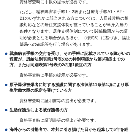
資格審査時に手帳の提示が必要です。
ただし、精神障害者手帳1・2級または療育手帳A1・A2・
B1のいずれかに該当される方については、入居後常時の相
談対応などの居住支援体制が整っていることが単身入居の
条件となります。居住支援体制について関係機関からの証
明が必要となる場合があるほか、（様式5）に基づき、福祉
部局への確認等を行う場合があります。
戦傷病者手帳の交付を受け、その手帳に記載されている障がいの
程度が、恩給法別表第1号表の2の特別項症から第6項症までの
方、または同別表第1号表の2の第1款症の方
資格審査時に手帳の提示が必要です。
原子爆弾被爆者に対する援護に関する法律第11条第1項により厚
生労働大臣の認定を受けている方
資格審査時に証明書等の提出が必要です。
生活保護法による被保護者の方
資格審査時に証明書等の提出が必要です。
海外からの引揚者で、本邦に引き揚げた日から起算して5年を経