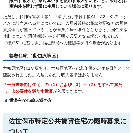
該当する方で、常時車いすを使用する方がいること。
常時とは、
室内外を問わず常に使用している場合に限ります。
ただし、精神障害者手帳1・2級または療育手帳A1・A2・B1のいず
れかに該当される方については、入居後常時の相談対応などの居住
支援体制が整っていることが単身入居の条件となります。居住支援
体制について関係機関からの証明が必要となる場合があるほか、
（様式5）に基づき、福祉部局への確認等を行う場合があります。
若者住宅（世知原地区）
世知原地区に2か所あり、世知原地区への若年層の定住を目的として
建設されました。入居にあたり収入基準はありません。
「一般世帯向け住宅」の（1）および（3）～（7）をすべて満た
し、次の要件を満たす世帯
が入居できます。
世帯主が45歳未満の方
佐世保市特定公共賃貸住宅の随時募集に
ついて