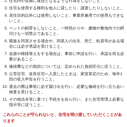
住宅内や近隣に迷惑となるような行為をしないこと。
住宅を使用する権利を他人に貸したり、譲渡したりしないこと。
居住目的以外には使用しないこと。事業所兼用での使用もできな
いこと。
ペットの飼育をしないこと。一時預かりや、建物や敷地内での餌
付けも一切禁止であること。
親族を同居させる場合や、同居人の出生、死亡、転居等がある場
合には必ず承認を受けること。
改築や模様替えをする場合は、事前に申請を行い、承認を得る必
要があること。
修繕費などの負担については、定められた負担区分に従うこと。
公営住宅、改良住宅へ入居したときは、家賃算定のため、毎年1
回の収入申告を行うこと。
退去の際は事前に必ず届け出を行い、必要な修繕を行い立ち会い
検査を受けること。
その他法令等に基づく手続きを自ら行い、また住宅管理上必要な
指示等に従うこと。
これらのことが守られないと、住宅を明け渡していただくことがあ
ります