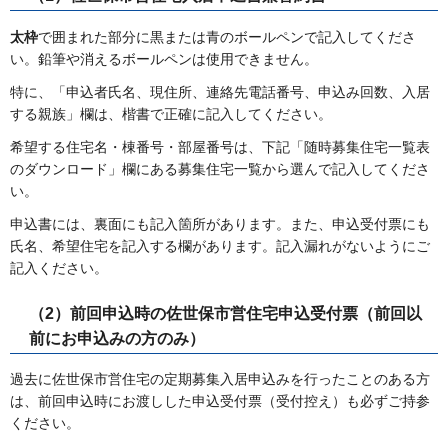
太枠
で囲まれた部分に黒または青のボールペンで記入してくださ
い。鉛筆や消えるボールペンは使用できません。
特に、「申込者氏名、現住所、連絡先電話番号、申込み回数、入居
する親族」欄は、楷書で正確に記入してください。
希望する住宅名・棟番号・部屋番号は、下記「随時募集住宅一覧表
のダウンロード」欄にある募集住宅一覧から選んで記入してくださ
い。
申込書には、裏面にも記入箇所があります。また、申込受付票にも
氏名、希望住宅を記入する欄があります。記入漏れがないようにご
記入ください。
（2）前回申込時の佐世保市営住宅申込受付票（前回以
前にお申込みの方のみ）
過去に佐世保市営住宅の定期募集入居申込みを行ったことのある方
は、前回申込時にお渡しした申込受付票（受付控え）も必ずご持参
ください。