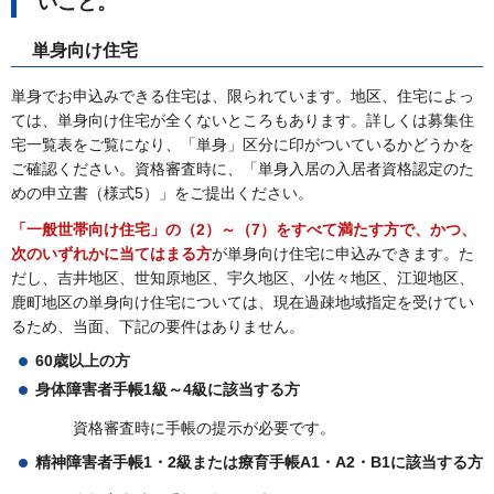
いこと。
単身向け住宅
単身でお申込みできる住宅は、限られています。地区、住宅によっ
ては、単身向け住宅が全くないところもあります。詳しくは募集住
宅一覧表をご覧になり、「単身」区分に印がついているかどうかを
ご確認ください。資格審査時に、「単身入居の入居者資格認定のた
めの申立書（様式5）」をご提出ください。
「一般世帯向け住宅」の（2）～（7）をすべて満たす方で、かつ、
次のいずれかに当てはまる方
が単身向け住宅に申込みできます。た
だし、吉井地区、世知原地区、宇久地区、小佐々地区、江迎地区、
鹿町地区の単身向け住宅については、現在過疎地域指定を受けてい
るため、当面、下記の要件はありません。
60歳以上の方
身体障害者手帳1級～4級に該当する方
資格審査時に手帳の提示が必要です。
精神障害者手帳1・2級または療育手帳A1・A2・B1に該当する方