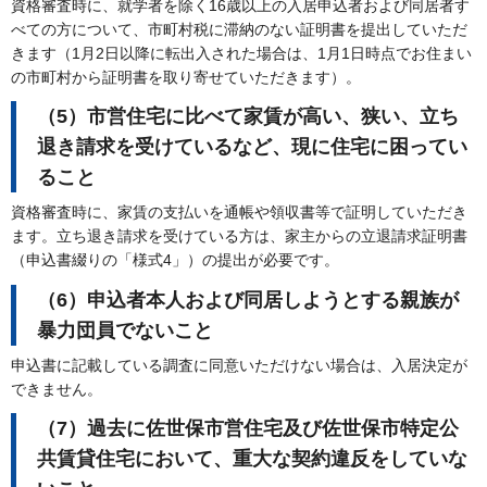
資格審査時に、就学者を除く16歳以上の入居申込者および同居者す
べての方について、市町村税に滞納のない証明書を提出していただ
きます（1月2日以降に転出入された場合は、1月1日時点でお住まい
の市町村から証明書を取り寄せていただきます）。
（5）市営住宅に比べて家賃が高い、狭い、立ち
退き請求を受けているなど、現に住宅に困ってい
ること
資格審査時に、家賃の支払いを通帳や領収書等で証明していただき
ます。立ち退き請求を受けている方は、家主からの立退請求証明書
（申込書綴りの「様式4」）の提出が必要です。
（6）申込者本人および同居しようとする親族が
暴力団員でないこと
申込書に記載している調査に同意いただけない場合は、入居決定が
できません。
（7）過去に佐世保市営住宅及び佐世保市特定公
共賃貸住宅において、重大な契約違反をしていな