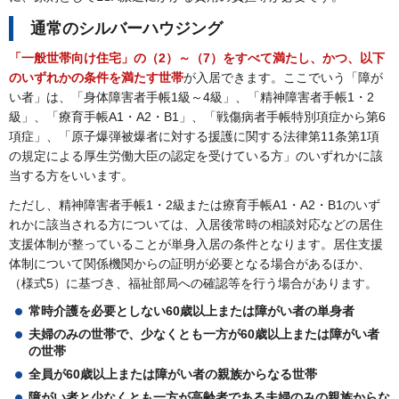
通常のシルバーハウジング
「一般世帯向け住宅」の（2）～（7）をすべて満たし、かつ、以下
のいずれかの条件を満たす世帯
が入居できます。ここでいう「障が
い者」は、「身体障害者手帳1級～4級」、「精神障害者手帳1・2
級」、「療育手帳A1・A2・B1」、「戦傷病者手帳特別項症から第6
項症」、「原子爆弾被爆者に対する援護に関する法律第11条第1項
の規定による厚生労働大臣の認定を受けている方」のいずれかに該
当する方をいいます。
ただし、精神障害者手帳1・2級または療育手帳A1・A2・B1のいず
れかに該当される方については、入居後常時の相談対応などの居住
支援体制が整っていることが単身入居の条件となります。居住支援
体制について関係機関からの証明が必要となる場合があるほか、
（様式5）に基づき、福祉部局への確認等を行う場合があります。
常時介護を必要としない60歳以上または障がい者の単身者
夫婦のみの世帯で、少なくとも一方が60歳以上または障がい者
の世帯
全員が60歳以上または障がい者の親族からなる世帯
障がい者と少なくとも一方が高齢者である夫婦のみの親族からな