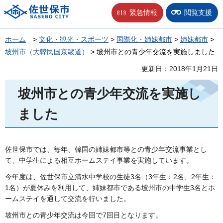
佐世保市
緊急情報
閲覧支援
ホーム
>
文化・観光・スポーツ
>
国際化・姉妹都市
>
姉妹都市
>
坡州市（大韓民国京畿道）
> 坡州市との青少年交流を実施しました
更新日：2018年1月21日
坡州市との青少年交流を実施し
ました
佐世保市では、毎年、韓国の姉妹都市等との青少年交流事業とし
て、中学生による相互ホームステイ事業を実施しています。
今年度は、佐世保市立清水中学校の生徒3名（3年生：2名、2年生：
1名）が夏休みを利用して、姉妹都市である坡州市の中学生3名とホ
ームステイを通して交流を行いました。
坡州市との青少年交流は今回で7回目となります。