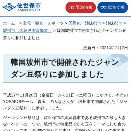
佐世保市
緊急情報
閲覧支援
ホーム
>
文化・観光・スポーツ
>
国際化・姉妹都市
>
姉妹都市
>
坡州市（大韓民国京畿道）
> 韓国坡州市で開催されたジャンダン豆
祭りに参加しました
更新日：2021年12月2日
韓国坡州市で開催されたジャン
ダン豆祭りに参加しました
平成27年11月20日（金曜日）から21日（土曜日）にかけて、本市の
YOSAKOIチーム「青嵐」のみなさんが、坡州市で開催された「ジャ
ンダン豆祭り」に参加しました。
ジャンダン豆祭りは、佐世保市の姉妹都市である坡州市の最も大き
なイベントの一つで、坡州市の特産品である豆をテーマにした食の
イベントです。3日間の祭り期間中は、市内外から80万人の来場者