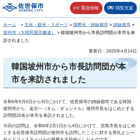
佐世保市
緊急情報
閲覧支援
ホーム
>
文化・観光・スポーツ
>
国際化・姉妹都市
>
姉妹都市
>
坡州市（大韓民国京畿道）
> 韓国坡州市から市長訪問団が本市を来
訪されました
更新日：2025年4月14日
韓国坡州市から市長訪問団が本
市を来訪されました
令和6年9月6日から9日にかけて、佐世保市の姉妹都市である韓国・
坡州市から、金京一（キム・ギョンイル）坡州市長をはじめとする
訪問団20名が本市を来訪されました。
今回の訪問は、令和6年2月1日から4日にかけて、宮島市長をはじめ
とする佐世保市訪問団が坡州市を訪問したことに対する答礼とシー
サイドフェスティバルの視察を主目的としたものです。