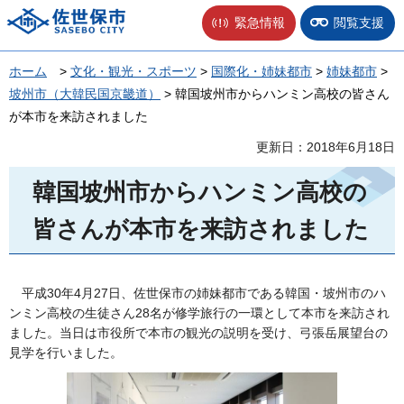
佐世保市
緊急情報
閲覧支援
ホーム
>
文化・観光・スポーツ
>
国際化・姉妹都市
>
姉妹都市
>
坡州市（大韓民国京畿道）
> 韓国坡州市からハンミン高校の皆さん
が本市を来訪されました
更新日：2018年6月18日
韓国坡州市からハンミン高校の
皆さんが本市を来訪されました
平
成30年4月27日、佐世保市の姉妹都市である韓国・坡州市のハ
ンミン高校の生徒さん28名が修学旅行の一環として本市を来訪され
ました。当日は市役所で本市の観光の説明を受け、弓張岳展望台の
見学を行いました。