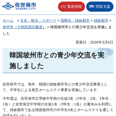
佐世保市
緊急情報
閲覧支援
ホーム
>
文化・観光・スポーツ
>
国際化・姉妹都市
>
姉妹都市
>
坡州市（大韓民国京畿道）
> 韓国坡州市との青少年交流を実施しま
した
更新日：2026年3月6日
韓国坡州市との青少年交流を実
施しました
佐世保市では、毎年、韓国の姉妹都市等との青少年交流事業とし
て、中学生による相互ホームステイ事業を実施しています。
今年度は、佐世保市立早岐中学校の生徒3名（2年生：2名、1年生：
1名）と佐世保北中学校の生徒1名（3年生：1名）が夏休みを利用し
て、姉妹都市である韓国坡州市の中学生4名とホームステイを通して
交流を行いました。