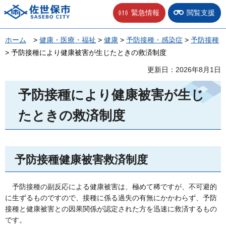
佐世保市
緊急情報
閲覧支援
ホーム
>
健康・医療・福祉
>
健康
>
予防接種・感染症
>
予防接種
> 予防接種により健康被害が生じたときの救済制度
更新日：2026年8月1日
予防接種により健康被害が生じ
たときの救済制度
予防接種健康被害救済制度
予
防接種の副反応による健康被害は、極めて稀ですが、不可避的
に生ずるものですので、接種に係る過失の有無にかかわらず、予防
接種と健康被害との因果関係が認定された方を迅速に救済するもの
です。