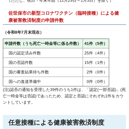
（
ただし、祝日・年末年始（12月29日～1月3日）を除く）
佐世保市の新型コロナワクチン（臨時接種）による健
康被害救済制度の申請件数
（令和8年7月末現在）
申請件数（うち死亡一時金等に係る件数）
41件（5件）
国
の認定済み件数
25件（4件）
国
の否認件数
15件（1件）
国
の審査結果待ち件数
2件（0件）
国
への進達準備中
0件（0件）
(注)認否の通知を受理した39件のうち1件は、「認定(一部否認)」(死
亡一時金等は否認)であったため、認定と否認にそれぞれ1件をカウ
ントしています。
任意接種による健康被害救済制度