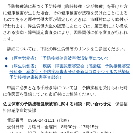
予
防接種法に基づく予防接種（臨時接種・定期接種）を受けた方
に健康被害が生じた場合、その健康被害が接種を受けたことによる
ものであると厚生労働大臣が認定したときは、市町村により給付が
行われます。厚生労働大臣の認定にあたっては、第三者により構成
される疾病・障害認定審査会により、因果関係に係る審査が行われ
ます。
詳
細については、下記の厚生労働省のリンクをご参照ください。
（厚生労働省）「予防接種健康被害救済制度について」
（厚生労働省）「疾病・障害認定審査会（感染症・予防接種審査
分科会、感染症・予防接種審査分科会新型コロナウイルス感染症
予防接種健康被害審査部会）」
申
請に必要となる手続き等については、予防接種を受けられた時
に住民票を登録していた市町村にご相談ください。
佐世保市の予防接種健康被害に関する相談・問い合わせ先
保健福
祉部感染症対策課
電
話番号
0
956-24-1111（代表）
受
付日時
月
曜日～金曜日
8
時30分～17時15分