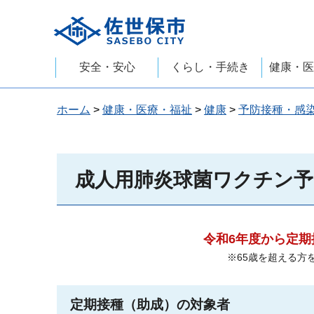
佐世保市
安全・安心
くらし・手続き
健康・医
ホーム
>
健康・医療・福祉
>
健康
>
予防接種・感
成人用肺炎球菌ワクチン予
令和6年度から定
※65歳を超える方
定期接種（助成）の対象者