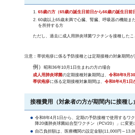
65歳の方（65歳の誕生日前日から66歳の誕生日前
60歳以上65歳未満で心臓、腎臓、呼吸器の機能
を所持する方
ただし、過去に成人用肺炎球菌ワクチンを接種したこ
注意：帯状疱疹に係る予防接種とは定期接種の対象期間が
例）
昭和36年10月1日生まれの方の場合
成人用肺炎球菌
の定期接種対象期間は、
令和8年9月3
帯状疱疹
に係る定期接種対象期間は、
令和8年4月1日
接種費用（対象者の方が期間内に接種し
令和8年4月1日から、定期の予防接種で使用するワク
降20価肺炎球菌結合型ワクチン（PCV20）」に変
自己負担額は、医療機関の設定金額(11,000円～13