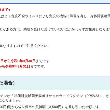
日まで）
またはヒト免疫不全ウイルスにより免疫の機能に障害を有し、身体障害者手
とがある方は、助成を受けた受けていないにかかわらず対象外となりま
異なりますのでご注意ください。
0日から令和9年9月30日
までです。
から令和9年3月31日
までです。
た場合）
チンが「23価肺炎球菌莢膜ポリサッカライドワクチン（PPSV23）」
更になりました。
,000円程)から佐世保市の負担額（3,500円）を差し引いた金額です。