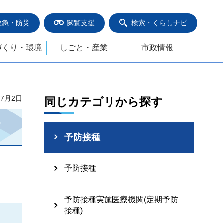
救急・防災
閲覧支援
検索・くらしナビ
づくり・環境
しごと・産業
市政情報
年7月2日
同じカテゴリから探す
予防接種
予防接種
予防接種実施医療機関(定期予防
接種)