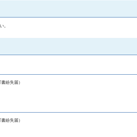
い。
可書紛失届）
可書紛失届）