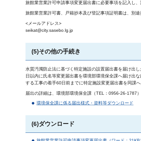
旅館業営業許可申請事項変更届出書に必要事項を記入し、
旅館業営業許可書、戸籍抄本及び登記事項証明書は、別途
<メールアドレス>
seikat@city.sasebo.lg.jp
(5)その他の手続き
水質汚濁防止法に基づく特定施設の設置届出書を届け出し
日以内に氏名等変更届出書を環境部環境保全課へ届け出な
する工事の着手60日前までに特定施設変更届出書を同課
届出の詳細は、環境部環境保全課（TEL：0956-26-17
環境保全課に係る届出様式・資料等ダウンロード
(6)ダウンロード
旅館業営業許可申請事項変更届出書（ワード：21KB