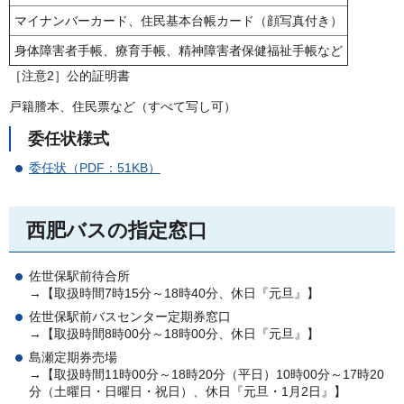
マイナンバーカード、住民基本台帳カード（顔写真付き）
身体障害者手帳、療育手帳、精神障害者保健福祉手帳など
［注意2］公的証明書
戸籍謄本、住民票など（すべて写し可）
委任状様式
委任状（PDF：51KB）
西肥バスの指定窓口
佐世保駅前待合所
→【取扱時間7時15分～18時40分、休日『元旦』】
佐世保駅前バスセンター定期券窓口
→【取扱時間8時00分～18時00分、休日『元旦』】
島瀬定期券売場
→【取扱時間11時00分～18時20分（平日）10時00分～17時20
分（土曜日・日曜日・祝日）、休日『元旦・1月2日』】