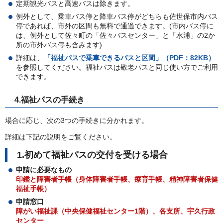
定期観光バスと高速バスは除きます。
例外として、乗車バス停と降車バス停がどちらも佐世保市内バス
停であれば、市外の区間も無料で通過できます。(市内バス停に
は、例外として佐々町の「佐々バスセンター」と「水浦」の2か
所の市外バス停も含みます)
詳細は、
「福祉パスで乗車できるパスと区間」（PDF：82KB）
を参照してください。福祉パスは敬老パスと同じ使い方でご利用
できます。
4.福祉パスの手続き
場合に応じ、次の3つの手続きに分かれます。
詳細は下記の説明をご覧ください。
1.初めて福祉パスの交付を受ける場合
申請に必要なもの
印鑑と障害者手帳（身体障害者手帳、療育手帳、精神障害者保健
福祉手帳）
申請窓口
障がい福祉課（中央保健福祉センター1階）、各支所、宇久行政
センター