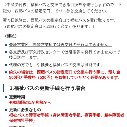
⇒申請受付後、福祉パスと交換できる引換券を発行しますので、下
記の「西肥バスの指定窓口」でパス券と交換してください。
翌々日以降に、西肥バスの指定窓口で福祉パスを受け取ります。
（
西肥バスの指定窓口へ2回行く必要があります。）
（補足）
矢峰営業所、黒髪営業所では再交付の発行はできません。
各支所及び宇久行政センターでは引換券を発行できませんので、
後日送付します。
代理の方でも、引換券と福祉パスの交換は可能です。
紛失の場合は、西肥バスの指定窓口で交換を行う際に、
預り金
500円と手数料（520円）
を負担していただく必要があります。
3.福祉パスの更新手続を行う場合
更新時期
有効期限の1か月前から
更新に必要なもの
福祉パスと障害者手帳（身体障害者手帳、療育手帳、精神障害者
保健福祉手帳）