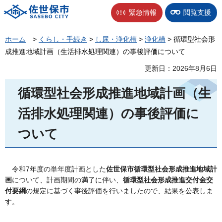
佐世保市
緊急情報
閲覧支援
ホーム
>
くらし・手続き
>
し尿・浄化槽
>
浄化槽
> 循環型社会形
成推進地域計画（生活排水処理関連）の事後評価について
更新日：2026年8月6日
循環型社会形成推進地域計画（生
活排水処理関連）の事後評価に
ついて
令和7年度の単年度計画とした
佐世保市循環型社会形成推進地域計
画
について、計画期間の満了に伴い、
循環型社会形成推進交付金交
付要綱
の規定に基づく事後評価を行いましたので、結果を公表しま
す。