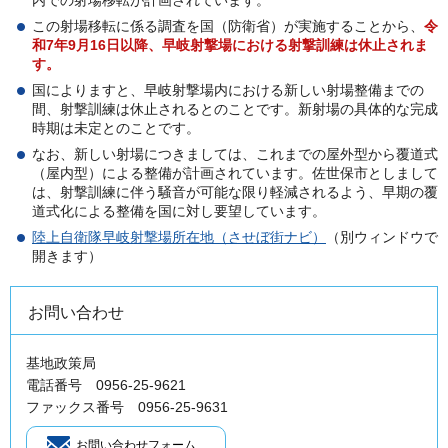
内での射場移転が計画されています。
この射場移転に係る調査を国（防衛省）が実施することから、
令
和7年9月16日以降、早岐射撃場における射撃訓練は休止されま
す。
国によりますと、早岐射撃場内における新しい射場整備までの
間、射撃訓練は休止されるとのことです。新射場の具体的な完成
時期は未定とのことです。
なお、新しい射場につきましては、これまでの屋外型から覆道式
（屋内型）による整備が計画されています。佐世保市としまして
は、射撃訓練に伴う騒音が可能な限り軽減されるよう、早期の覆
道式化による整備を国に対し要望しています。
陸上自衛隊早岐射撃場所在地（させぼ街ナビ）
（別ウィンドウで
開きます）
お問い合わせ
基地政策局
電話番号 0956-25-9621
ファックス番号 0956-25-9631