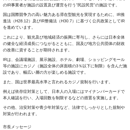
のIR事業者が施設の設置及び運営を行う”民設民営”の施設です。
国は国際競争力の高い魅力ある滞在型観光を実現するために、IR推
進法（H28.12）及びIR整備法（H30.7）に基づく公共政策としてIR
を進めています。
これにより、観光及び地域経済の振興に寄与し、さらには日本全体
の健全な経済成長につながるとともに、国及び地方公共団体の財政
の改善に資することが期待されます。
IRは、会議場施設、展示施設、ホテル、劇場、ショッピングモール
等の施設にカジノ（施設全体の床面積の3％以下に制限）を含んだ施
設であり、幅広い層の方が楽しめる施設です。
また、国は世界最高水準と言われるカジノ規制を行います。
例えば依存症対策として、日本人の入場にはマイナンバーカードで
本人確認を行い、入場回数を制限するなどの措置を実施します。
その他、治安対策や青少年対策など、法律でしっかりとした規制や
対策が行われます。
市長メッセージ