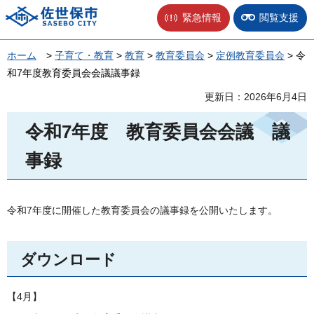
佐世保市
緊急情報
閲覧支援
ホーム
>
子育て・教育
>
教育
>
教育委員会
>
定例教育委員会
> 令
和7年度教育委員会会議議事録
更新日：2026年6月4日
令和7年度
教育委員会会議
議
事録
令和7年度に開催した教育委員会の議事録を公開いたします。
ダウンロード
【4月】