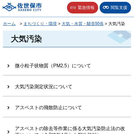
佐世保市
緊急情報
閲覧支援
ホーム
>
まちづくり・環境
>
大気・水質・騒音関係
> 大気汚染
大気汚染
微小粒子状物質（PM2.5）について
大気汚染測定状況について
アスベストの飛散防止について
アスベストの除去等作業に係る大気汚染防止法の改