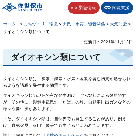
佐世保市
緊急情報
閲覧支援
ホーム
>
まちづくり・環境
>
大気・水質・騒音関係
>
大気汚染
>
ダイオキシン類について
更新日：2021年11月15日
ダイオキシン類について
ダイオキシン類は、炭素・酸素・水素・塩素を含む物質が熱せられ
るような過程で発生する物質です。
ダイオキシン類の現在の主な発生源は、ごみ焼却による燃焼です
が、その他に、製鋼用電気炉、たばこの煙、自動車排出ガスなどの
様々な発生源があります。
また、ダイオキシン類は、自然界でも発生することがあり、例え
ば、森林火災、火山活動等でも生じるといわれています。
詳しい内容については
環境省ホームページ
をご覧ください。