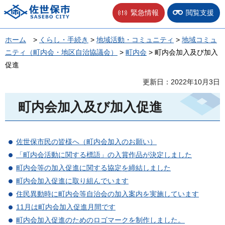
佐世保市
緊急情報
閲覧支援
ホーム
>
くらし・手続き
>
地域活動・コミュニティ
>
地域コミュ
ニティ（町内会・地区自治協議会）
>
町内会
> 町内会加入及び加入
促進
更新日：2022年10月3日
町内会加入及び加入促進
佐世保市民の皆様へ（町内会加入のお願い）
「町内会活動に関する標語」の入賞作品が決定しました
町内会等の加入促進に関する協定を締結しました
町内会加入促進に取り組んでいます
住民異動時に町内会等自治会の加入案内を実施しています
11月は町内会加入促進月間です
町内会加入促進のためのロゴマークを制作しました。