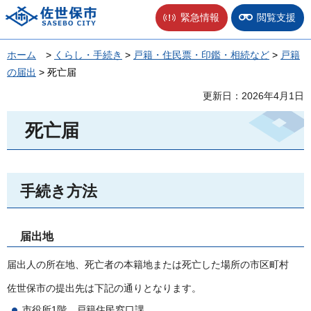
佐世保市
緊急情報
閲覧支援
ホーム
>
くらし・手続き
>
戸籍・住民票・印鑑・相続など
>
戸籍
の届出
> 死亡届
更新日：2026年4月1日
死亡届
手続き方法
届出地
届出人の所在地、死亡者の本籍地または死亡した場所の市区町村
佐世保市の提出先は下記の通りとなります。
市役所1階
戸
籍住民窓口課